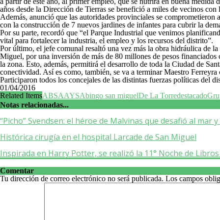
a partir de este año, al primer empleo, que se nutrirá en buena medida d
años desde la Dirección de Tierras se benefició a miles de vecinos con 
Además, anunció que las autoridades provinciales se comprometieron a 
con la construcción de 7 nuevos jardines de infantes para cubrir la dema
Por su parte, recordó que “el Parque Industrial que venimos planifican
vital para fortalecer la industria, el empleo y los recursos del distrito”.
Por último, el jefe comunal resaltó una vez más la obra hidráulica de l
Miguel, por una inversión de más de 80 millones de pesos financiados 
la zona. Esto, además, permitirá el desarrollo de toda la Ciudad de Sa
conectividad. Así es como, también, se va a terminar Maestro Ferreyra co
Participaron todos los concejales de las distintas fuerzas políticas del d
01/04/2016
Related Items
ABSA
AYSA
bingo san miguel
De La Torre
destacado
Gru
Notas relacionadas...
“Picho” Svendsen: el héroe de Malvinas que desafió al mar 
Histórica cirugía en el hospital Larcade de San Miguel
Inspirada en Harry Potter, se realizó la 11° Noche de Libro
Comentar
Tu dirección de correo electrónico no será publicada.
Los campos oblig