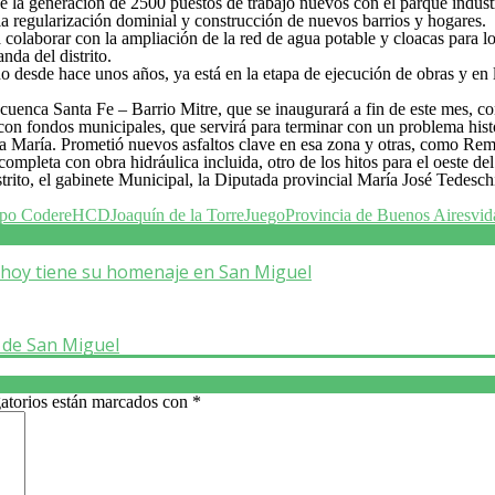
e la generación de 2500 puestos de trabajo nuevos con el parque industri
la regularización dominial y construcción de nuevos barrios y hogares.
colaborar con la ampliación de la red de agua potable y cloacas para 
nda del distrito.
do desde hace unos años, ya está en la etapa de ejecución de obras y en
a cuenca Santa Fe – Barrio Mitre, que se inaugurará a fin de este mes, 
con fondos municipales, que servirá para terminar con un problema hist
nta María. Prometió nuevos asfaltos clave en esa zona y otras, como Rem
mpleta con obra hidráulica incluida, otro de los hitos para el oeste del 
istrito, el gabinete Municipal, la Diputada provincial María José Tedeschi
po Codere
HCD
Joaquín de la Torre
Juego
Provincia de Buenos Aires
vid
y hoy tiene su homenaje en San Miguel
s de San Miguel
atorios están marcados con
*