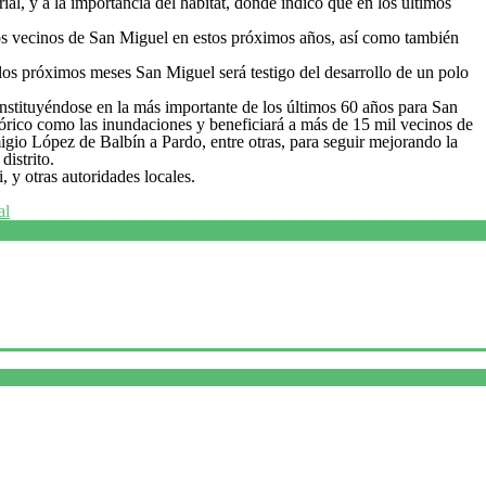
al, y a la importancia del hábitat, donde indicó que en los últimos
los vecinos de San Miguel en estos próximos años, así como también
 los próximos meses San Miguel será testigo del desarrollo de un polo
constituyéndose en la más importante de los últimos 60 años para San
órico como las inundaciones y beneficiará a más de 15 mil vecinos de
igio López de Balbín a Pardo, entre otras, para seguir mejorando la
distrito.
, y otras autoridades locales.
al