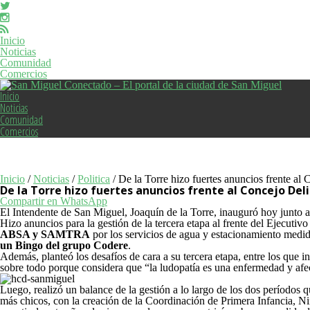
Inicio
Noticias
Comunidad
Comercios
Inicio
Noticias
Comunidad
Comercios
Inicio
/
Noticias
/
Politica
/
De la Torre hizo fuertes anuncios frente al
De la Torre hizo fuertes anuncios frente al Concejo Del
Compartir en WhatsApp
El Intendente de San Miguel, Joaquín de la Torre, inauguró hoy junto al
Hizo anuncios para la gestión de la tercera etapa al frente del Ejecuti
ABSA y SAMTRA
por los servicios de agua y estacionamiento medido
un Bingo del grupo Codere
.
Además, planteó los desafíos de cara a su tercera etapa, entre los que i
sobre todo porque considera que “la ludopatía es una enfermedad y afec
Luego, realizó un balance de la gestión a lo largo de los dos períodos q
más chicos, con la creación de la Coordinación de Primera Infancia, Ni